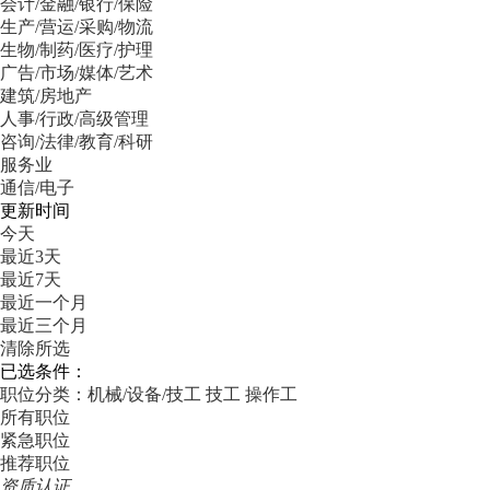
会计/金融/银行/保险
生产/营运/采购/物流
生物/制药/医疗/护理
广告/市场/媒体/艺术
建筑/房地产
人事/行政/高级管理
咨询/法律/教育/科研
服务业
通信/电子
更新时间
今天
最近3天
最近7天
最近一个月
最近三个月
清除所选
已选条件：
职位分类：机械/设备/技工
技工
操作工
所有职位
紧急职位
推荐职位
资质认证