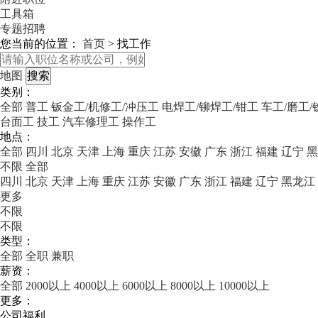
工具箱
专题招聘
您当前的位置：
首页
>
找工作
地图
类别：
全部
普工
钣金工/机修工/冲压工
电焊工/铆焊工/钳工
车工/磨工
台面工
技工
汽车修理工
操作工
地点：
全部
四川
北京
天津
上海
重庆
江苏
安徽
广东
浙江
福建
辽宁
黑
不限
全部
四川
北京
天津
上海
重庆
江苏
安徽
广东
浙江
福建
辽宁
黑龙江
更多
不限
不限
类型：
全部
全职
兼职
薪资：
全部
2000以上
4000以上
6000以上
8000以上
10000以上
更多：
公司福利