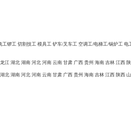
/铣工锣工
切割技工
模具工
铲车/叉车工
空调工/电梯工/锅炉工
电
龙江
湖北
湖南
河北
河南
云南
甘肃
广西
贵州
海南
吉林
江西
陕
湖北
湖南
河北
河南
云南
甘肃
广西
贵州
海南
吉林
江西
陕西
山