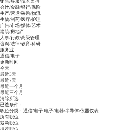
销售/客服/技术支持
会计/金融/银行/保险
生产/营运/采购/物流
生物/制药/医疗/护理
广告/市场/媒体/艺术
建筑/房地产
人事/行政/高级管理
咨询/法律/教育/科研
服务业
通信/电子
更新时间
今天
最近3天
最近7天
最近一个月
最近三个月
清除所选
已选条件：
职位分类：通信/电子
电子/电器/半导体/仪器仪表
所有职位
紧急职位
推荐职位