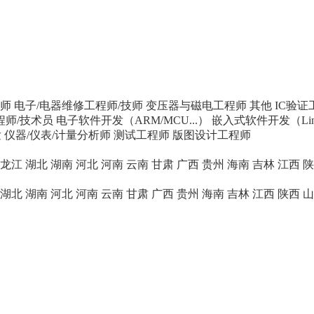
师
电子/电器维修工程师/技师
变压器与磁电工程师
其他
IC验证
程师/技术员
电子软件开发（ARM/MCU...）
嵌入式软件开发（Linu
发
仪器/仪表/计量分析师
测试工程师
版图设计工程师
龙江
湖北
湖南
河北
河南
云南
甘肃
广西
贵州
海南
吉林
江西
陕
湖北
湖南
河北
河南
云南
甘肃
广西
贵州
海南
吉林
江西
陕西
山