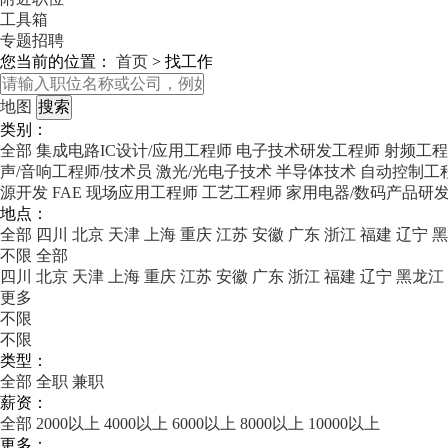
工具箱
专题招聘
您当前的位置：
首页
>
找工作
地图
类别：
全部
集成电路IC设计/应用工程师
电子技术研发工程师
射频工程
声/音响工程师/技术员
激光/光电子技术
半导体技术
自动控制工
源开发
FAE 现场应用工程师
工艺工程师
家用电器/数码产品研
地点：
全部
四川
北京
天津
上海
重庆
江苏
安徽
广东
浙江
福建
辽宁
黑
不限
全部
四川
北京
天津
上海
重庆
江苏
安徽
广东
浙江
福建
辽宁
黑龙江
更多
不限
不限
类型：
全部
全职
兼职
薪资：
全部
2000以上
4000以上
6000以上
8000以上
10000以上
更多：