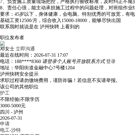
7、负责施工质量现场把控，严格执行验收标准，及时纠正不规
8、责任心强，能主动承担施工过程中的问题处理，对班组作业
要求：45岁以下，身体健康，会电脑。特别优秀的可放宽，有
基础工资12500/月，综合收入15000-18000，能够尽快出国
联系我时就说是在
泸州快聘
上看到的
职位发布者
邓女士
立即沟通
最近在线时间：2026-07-31 17:07
电话：
188****8360
请登录个人账号开放联系方式
登录
地址：华阳街道金融中心7号楼1204
泸州快聘安全提示
求职过程请勿缴纳费用，谨防诈骗！若信息不实请举报。
该公司的其他职位
护工
不限经验
|
不限学历
3000-5000元
四川 - 泸州
2026-07-31
申请
电工-沙特